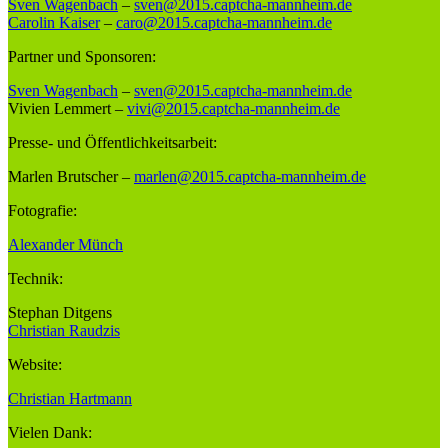
Sven Wagenbach
–
sven@2015.captcha-mannheim.de
Carolin Kaiser
–
caro@2015.captcha-mannheim.de
Partner und Sponsoren:
Sven Wagenbach
–
sven@2015.captcha-mannheim.de
Vivien Lemmert –
vivi@2015.captcha-mannheim.de
Presse- und Öffentlichkeitsarbeit:
Marlen Brutscher –
marlen@2015.captcha-mannheim.de
Fotografie:
Alexander Münch
Technik:
Stephan Ditgens
Christian Raudzis
Website:
Christian Hartmann
Vielen Dank: