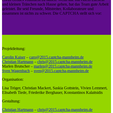
und kleinen Tränchen nach Hause gehen, hat das Team gute Arbeit
geleistet. Ihr seid Freunde, Mitstreiter, Kollaborateure und
zusammen ist nichts zu schwer. Die CAPTCHA stellt sich vor:
Projektleitung:
Carolin Kaiser
–
caro@2015.captcha-mannheim.de
Christian Hartmann
–
chris@2015.captcha-mannheim.de
Marlen Brutscher –
marlen@2015.captcha-mannheim.de
Sven Wagenbach
–
sven@2015.captcha-mannheim.de
Organisation:
Lisa Tröger, Christian Mackert, Saskia Gottstein, Vivien Lemmert,
Elisabeth Tiede, Friederike Berghauer, Konstantinos Kalaitsidis
Gestaltung:
Christian Hartmann
–
chris@2015.captcha-mannheim.de