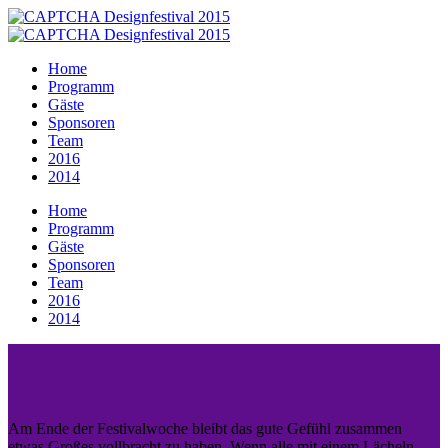
Home
Programm
Gäste
Sponsoren
Team
2016
2014
Home
Programm
Gäste
Sponsoren
Team
2016
2014
Am Ende der Festivalwoche bleibt das gute Gefühl zusammen
etwas Großes vollbracht zu haben. Wenn alle mit einem Lächeln